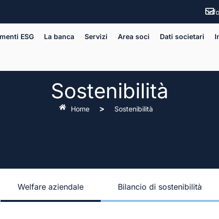
inf
imenti ESG
La banca
Servizi
Area soci
Dati societari
I
Sostenibilità
>
Home
Sostenibilità
Welfare aziendale
Bilancio di sostenibilità