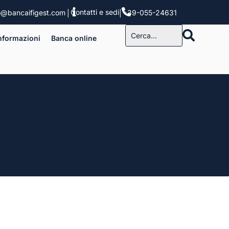
Contatti e sedi
o@bancaifigest.com
+39-055-24631
|
|
nformazioni
Banca online