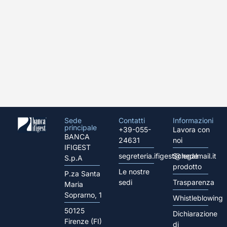
Sede
Contatti
Informazioni
principale
+39-055-
Lavora con
BANCA
24631
noi
IFIGEST
segreteria.ifigest@legalmail.it
Schede
S.p.A
prodotto
Le nostre
P.za Santa
sedi
Trasparenza
Maria
Soprarno, 1
Whistleblowing
50125
Dichiarazione
Firenze (FI)
di