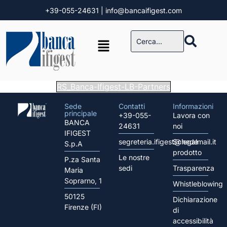
+39-055-24631
| info@bancaifigest.com
RS_Banca-Ifigest-LB-Partners
Sede
Contatti
Informazioni
principale
+39-055-
Lavora con
BANCA
24631
noi
IFIGEST
segreteria.ifigest@legalmail.it
Schede
S.p.A
prodotto
Le nostre
P.za Santa
sedi
Trasparenza
Maria
Soprarno, 1
Whistleblowing
50125
Dichiarazione
Firenze (FI)
di
accessibilità