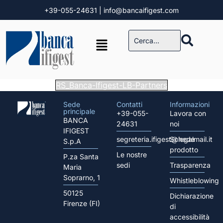
+39-055-24631
| info@bancaifigest.com
RS_Banca-Ifigest-LB-Partners
Sede
Contatti
Informazioni
principale
+39-055-
Lavora con
BANCA
24631
noi
IFIGEST
segreteria.ifigest@legalmail.it
Schede
S.p.A
prodotto
Le nostre
P.za Santa
sedi
Trasparenza
Maria
Soprarno, 1
Whistleblowing
50125
Dichiarazione
Firenze (FI)
di
accessibilità