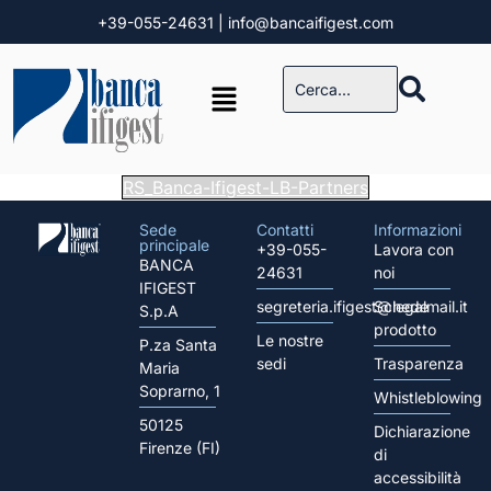
+39-055-24631
| info@bancaifigest.com
RS_Banca-Ifigest-LB-Partners
Sede
Contatti
Informazioni
principale
+39-055-
Lavora con
BANCA
24631
noi
IFIGEST
segreteria.ifigest@legalmail.it
Schede
S.p.A
prodotto
Le nostre
P.za Santa
sedi
Trasparenza
Maria
Soprarno, 1
Whistleblowing
50125
Dichiarazione
Firenze (FI)
di
accessibilità