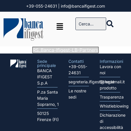
+39-055-24631
| info@bancaifigest.com
RS_Banca-Ifigest-LB-Partners
Sede
Contatti
Informazioni
principale
+39-055-
Lavora con
BANCA
24631
noi
IFIGEST
segreteria.ifigest@legalmail.it
Schede
S.p.A
prodotto
Le nostre
P.za Santa
sedi
Trasparenza
Maria
Soprarno, 1
Whistleblowing
50125
Dichiarazione
Firenze (FI)
di
accessibilità