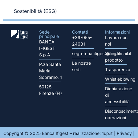
Sostenibilità (ESG)
Sede
Contatti
Informazioni
principale
+39-055-
Lavora con
BANCA
24631
noi
IFIGEST
segreteria.ifigest@legalmail.it
Schede
S.p.A
prodotto
Le nostre
P.za Santa
sedi
Trasparenza
Maria
Soprarno, 1
Whistleblowing
50125
Dichiarazione
Firenze (FI)
di
accessibilità
Disconosciment
operazioni
Copyright © 2025 Banca Ifigest – realizzazione:
1up.it
|
Privacy
|